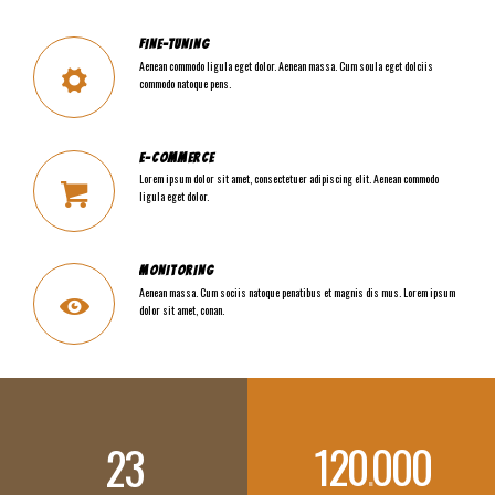
FINE-TUNING
Aenean commodo ligula eget dolor. Aenean massa. Cum soula eget dolciis
commodo natoque pens.
E-COMMERCE
Lorem ipsum dolor sit amet, consectetuer adipiscing elit. Aenean commodo
ligula eget dolor.
MONITORING
Aenean massa. Cum sociis natoque penatibus et magnis dis mus. Lorem ipsum
dolor sit amet, conan.
120
000
23
.