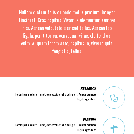
Nullam dictum felis eu pede mollis pretium. Integer
tincidunt. Cras dapibus. Vivamus elementum semper
nisi. Aenean vulputate eleifend tellus. Aenean leo
ligula, porttitor eu, consequat vitae, eleifend ac,
enim. Aliquam lorem ante, dapibus in, viverra quis,
feugiat a, tellus.
RESEARCH
Lorem ipsum dolor sit amet, consectetuer adipiscing elit. Aenean commodo
ligula eget dolor.
PLANING
Lorem ipsum dolor sit amet, consectetuer adipiscing elit. Aenean commodo
ligula eget dolor.