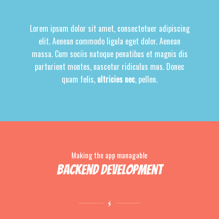
Lorem ipsum dolor sit amet, consectetuer adipiscing
elit. Aenean commodo ligula eget dolor. Aenean
massa. Cum sociis natoque penatibus et magnis dis
parturient montes, nascetur ridiculus mus. Donec
quam felis,
ultricies nec
, pellen.
Making the app managable
Backend Development