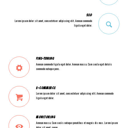
SEO
Lorem ipsum dolor sit amet, consectetuer adipiscing elit. Aenean commodo
ligula eget dolor.
FINE-TUNING
Aenean commodo ligula eget dolor. Aenean massa. Cum soula eget dolciis
commodo natoque pens.
E-COMMERCE
Lorem ipsum dolor sit amet, consectetuer adipiscing elit. Aenean commodo
ligula eget dolor.
MONITORING
Aenean massa. Cum sociis natoque penatibus et magnis dis mus. Lorem ipsum
dolor sit amet, conan.